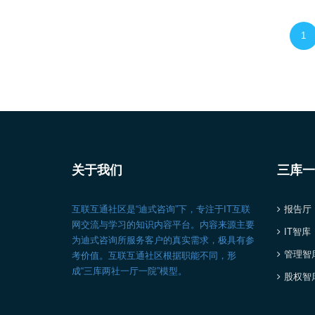
1
关于我们
三库一
互联互通社区是“迪式咨询”下，专注于IT互联
报告厅
网交流与学习的知识内容平台。内容来源主要
IT智库
为迪式咨询所服务客户的真实需求，极具有参
管理智
考价值。互联互通社区根据职能不同，形
成“三库两社一厅一院”模型。
股权智