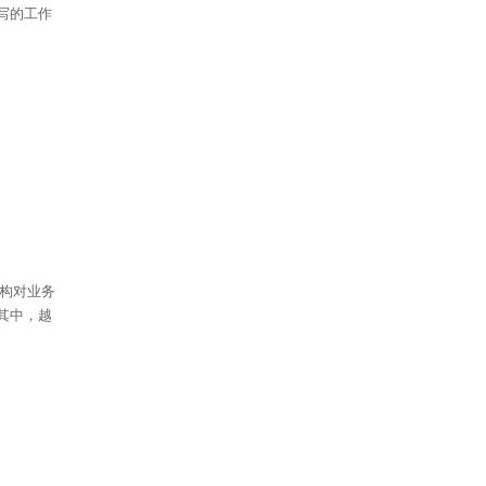
写的⼯作
机构对业务
其中，越