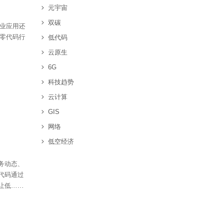
元宇宙
双碳
专业应用还
/零代码行
低代码
云原生
6G
科技趋势
云计算
GIS
网络
低空经济
务动态、
代码通过
让低……