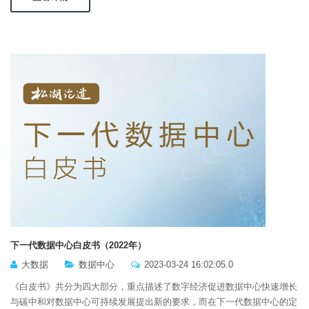
下一代数据中心白皮书（2022年）
大数据
数据中心
2023-03-24 16:02:05.0
《白皮书》共分为四大部分，重点描述了数字经济促进数据中心快速增长
与碳中和对数据中心可持续发展提出新的要求，而在下一代数据中心的定