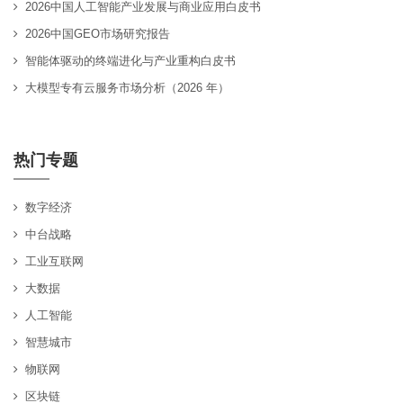
2026中国人工智能产业发展与商业应用白皮书
2026中国GEO市场研究报告
智能体驱动的终端进化与产业重构白皮书
大模型专有云服务市场分析（2026 年）
热门专题
数字经济
中台战略
工业互联网
大数据
人工智能
智慧城市
物联网
区块链