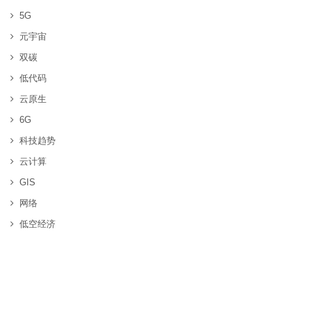
5G
元宇宙
双碳
低代码
云原生
6G
科技趋势
云计算
GIS
网络
低空经济