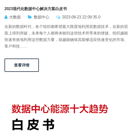
2023现代化数据中心解决方案白皮书
大数据
数据中心
2023-08-23 22:09:35.0
在新的数据时代，各个组织都希望最大限度地利用其数据技术，在新的层
面上得到突破，未来每个人都将体验到这些技术所带来的便捷。组织越能
快速有效地利用这些数据力量，就越能确保其能够适应快速变化的市场、
客户和技……
查看详情