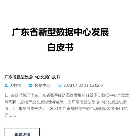
广东省新型数据中心发展白皮书
大数据
数据中心
2023-04-02 11:15:02.0
1、白皮书梳理了在广东省数字经济高速发展的背景下，数据中心产业发
展现状，总结产业发展经验与成果，为广东省新型数据中心发展提供参
考。2、根据白皮书统计，2021年广东省数据中心市场规模达到164.1亿
元……
查看详情