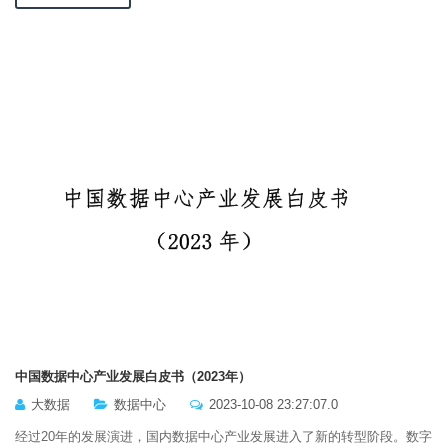
中国数据中心产业发展白皮书（2023年）
大数据
数据中心
2023-10-08 23:27:07.0
经过20年的发展演进，国内数据中心产业发展进入了新的转型阶段。数字