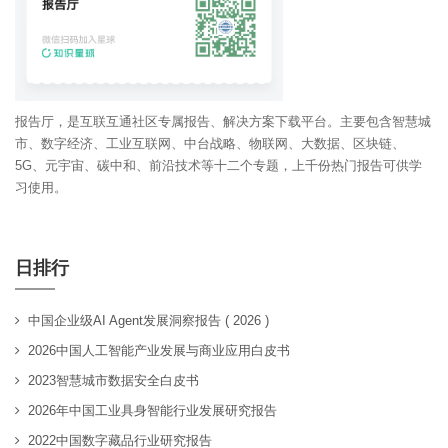
报告厅，是互联互通社区专属报告、解决方案下载平台。主要包含智慧城
市、数字经济、工业互联网、中台战略、物联网、大数据、区块链、
5G、元宇宙、碳中和、前沿技术等十二个专题，上千份热门报告可供学
习使用。
日排行
中国企业级AI Agent发展洞察报告 ( 2026 )
2026中国人工智能产业发展与商业应用白皮书
2023智慧城市数据安全白皮书
2026年中国工业具身智能行业发展研究报告
2022中国数字藏品行业研究报告