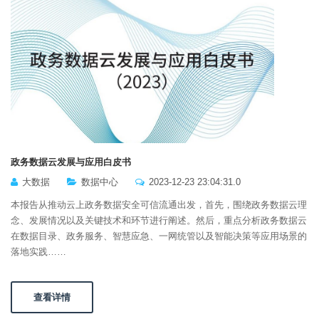
政务数据云发展与应用白皮书
大数据
数据中心
2023-12-23 23:04:31.0
本报告从推动云上政务数据安全可信流通出发，首先，围绕政务数据云理
念、发展情况以及关键技术和环节进行阐述。然后，重点分析政务数据云
在数据目录、政务服务、智慧应急、一网统管以及智能决策等应用场景的
落地实践……
查看详情