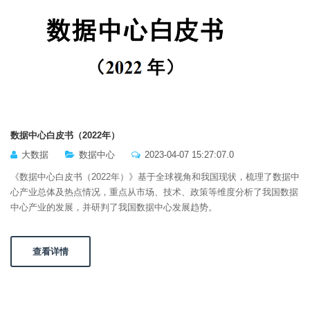
数据中心白皮书（2022年）
大数据
数据中心
2023-04-07 15:27:07.0
《数据中心白皮书（2022年）》基于全球视角和我国现状，梳理了数据中
心产业总体及热点情况，重点从市场、技术、政策等维度分析了我国数据
中心产业的发展，并研判了我国数据中心发展趋势。
查看详情