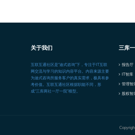
关于我们
三库一
互联互通社区是“迪式咨询”下，专注于IT互联
报告厅
网交流与学习的知识内容平台。内容来源主要
IT智库
为迪式咨询所服务客户的真实需求，极具有参
管理智
考价值。互联互通社区根据职能不同，形
成“三库两社一厅一院”模型。
股权智
Copyrigh