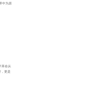
界中为原
术革命从
赛，更是