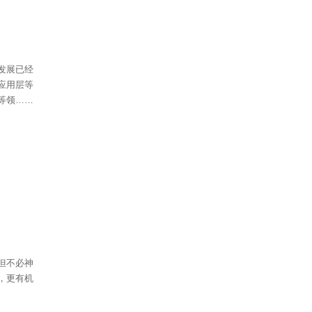
发展已经
应用层等
等领……
但不必神
，更有机