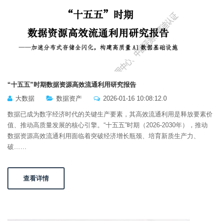
“十五五”时期数据资源高效流通利用研究报告
大数据
数据资产
2026-01-16 10:08:12.0
数据已成为数字经济时代的关键生产要素，其高效流通利用是释放要素价
值、推动高质量发展的核心引擎。“十五五”时期（2026-2030年），推动
数据资源高效流通利用面临着突破经济增长瓶颈、培育新质生产力、
破……
查看详情