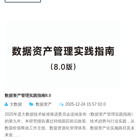
数据资产管理实践指南8.0
大数据
数据资产
2025-12-24 15:57:02.0
2025年是大数据技术标准推进委员会连续发布《数据资产管理实践指南》
的第九年。本研究报告通过持续跟踪前沿政策、技术趋势与行业实践，从
数据价值释放工作主线、数据资源化管理体系、数据资产化实施路径及未
来发……