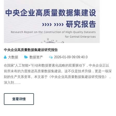
中央企业高质量数据集建设研究报告
大数据
数据资产
2026-01-09 09:09:40.0
在国家“人工智能+”行动和数据要素化战略的双重驱动下，中央企业正以
前所未有的力度推进高质量数据集建设。这不仅是技术升级，更是一场深
刻的生产关系变革。本文基于《中央企业高质量数据集建设研究报告》，
深入剖……
查看详情