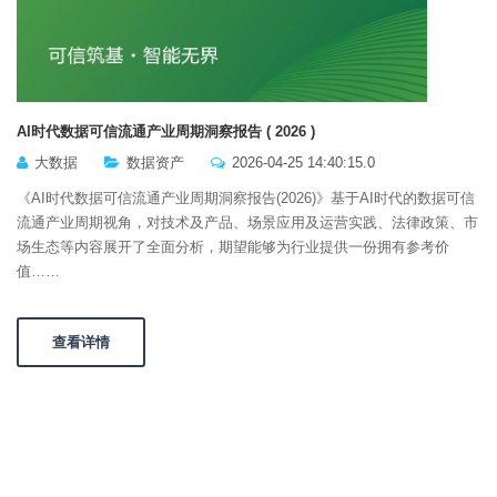
AI时代数据可信流通产业周期洞察报告 ( 2026 )
大数据
数据资产
2026-04-25 14:40:15.0
《AI时代数据可信流通产业周期洞察报告(2026)》基于AI时代的数据可信
流通产业周期视角，对技术及产品、场景应用及运营实践、法律政策、市
场生态等内容展开了全面分析，期望能够为行业提供一份拥有参考价
值……
查看详情