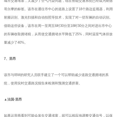
城市交通堵塞，又减少了空气污染问题，现在智能交通系统已经成为斯德
哥尔摩的标签。该市在通往市中心的道路上设置了18个路边监视器，利用
射频识别、激光扫描和自动拍照等技术，实现了对一切车辆的自动识别。
借助这些设备，该市在周一至周五6时30分至18时30分之间对进出市中心
的车辆收取拥堵税，从而使交通拥堵水平降低了25%，同时温室气体排放
量减少了40%。
7、
里昂
该市与IBM的研究人员联手建立了一个可以帮助减少道路交通拥堵的系
统，使用实时交通路况报告来检测和预测交通挤塞。
▲法国·里昂
如果运营商看到可能会发生交通堵塞，就可以相应地调整交通信号，以保