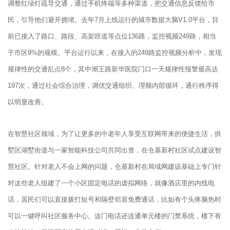
调整红绿灯疏导交通，通过手机终端等多种渠道，把交通信息反馈给市
民，引导他们避开拥堵。去年7月上线运行的城市数据大脑V1.0平台，目
前已接入了路口、路段、高架匝道等点位136路，监控视频249路，相当
于市区9%的规模。平台运行以来，在接入的249路监控视频分析中，发现
规律性的交通乱点8个，其中潮王路新华医院门口一天规律性报警最高达
197次，通过社会综合治理，调优交通组织、理顺内部循环，通行秩序得
以明显改善。
在智慧社区领域，为了让更多的中老年人享受互联网带来的便捷生活，拱
墅区湖墅街道与一家智能科技公司共同出资，在仓基新村社区试点建设智
慧社区。针对老人不会上网的问题，仓基新村在局域网建设基础上专门针
对这些老人组建了一个小区固定电话的虚拟网络，就像酒店里的内线电
话，居民们可以直接拨打短号和隔壁邻居免费通话，比如有个头疼脑热时
可以一键呼叫社区服务中心。这门电话还连通单元楼的门禁系统，楼下有