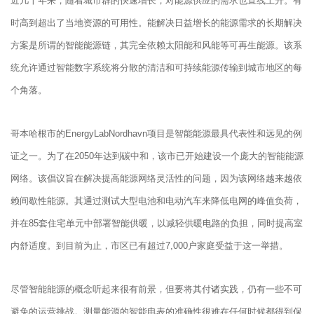
近几十年来，随着城市群的快速增长，对能源供应的需求也直线上升。有
时高到超出了当地资源的可用性。能解决日益增长的能源需求的长期解决
方案是所谓的智能能源链，其完全依赖太阳能和风能等可再生能源。该系
统允许通过智能数字系统将分散的清洁和可持续能源传输到城市地区的每
个角落。
哥本哈根市的EnergyLabNordhavn项目是智能能源最具代表性和远见的例
证之一。为了在2050年达到碳中和，该市已开始建设一个庞大的智能能源
网络。该倡议旨在解决提高能源网络灵活性的问题，因为该网络越来越依
赖间歇性能源。其通过测试大型电池和电动汽车来降低电网的峰值负荷，
并在85套住宅单元中部署智能供暖，以减轻供暖电路的负担，同时提高室
内舒适度。到目前为止，市区已有超过7,000户家庭受益于这一举措。
尽管智能能源的概念听起来很有前景，但要将其付诸实践，仍有一些不可
避免的运营挑战。测量能源的智能电表的准确性很难在任何时候都得到保